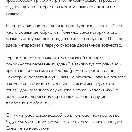
профессором УрГАХУ Анри Каптиковым решили провести
ряд поездок по интересным местам нашей области и не
только.
В конце июля они съездили в город Туринск, известный как
место ссылки декабристов. Конечно, сама история этого
мальенького уездного городка неколько запутанее. Но нас
здесь интересует в первую очередь деревянное зодчество.
Туринск не может позвастаться большой степенью
сохранности деревянных зданий. Однако тут сохранились,
практически без вмешательства (ремонта, реставрации)
некоторые ,достаточно уникальные объекты - здание вокзала
в комплесе с домами служащих в стилистике "русского
стиля", дом казенного служащего в стиле "классицизм" с
портиком из деревянных ордерных колонн и другие
длюбопытные объекты.
О них мы расскажем подробнее в полноценном посте, где
будут суммироваться результаты всех случившихся поездок.
Следите за новостями!